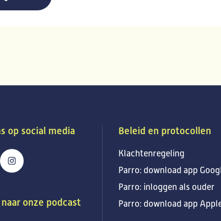
s op social media
Beleid en protocollen
Klachtenregeling
Parro: download app Goog
Parro: inloggen als ouder
 naar onze podcast
Parro: download app Appl