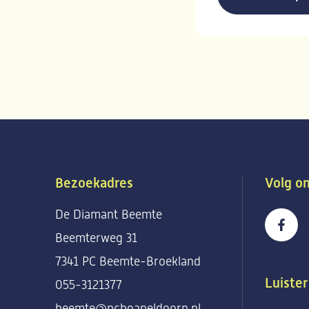
Bezoekadres
Volg on
De Diamant Beemte
Beemterweg 31
7341 PC Beemte-Broekland
Luister
055-3121377
beemte@pcboapeldoorn.nl